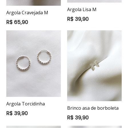
Argola Lisa M
Argola Cravejada M
Preço
R$ 39,90
Preço
R$ 65,90
normal
normal
Argola Torcidinha
Brinco asa de borboleta
Preço
R$ 39,90
Preço
R$ 39,90
normal
normal