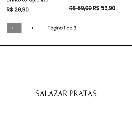
Preço
R$ 59,90
R$ 53,90
Preço
R$ 29,90
normal
normal
Página 1 de 3
ANTERIOR
SEGUINTE