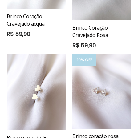
Brinco Coração
Cravejado acqua
Brinco Coração
Preço
R$ 59,90
Cravejado Rosa
normal
Preço
R$ 59,90
normal
10% OFF
Brinco coração rosa
Brinco coração liso