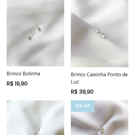
Brinco Bolinha
Brinco Caixinha Ponto de
Luz
Preço
R$ 19,90
normal
Preço
R$ 39,90
normal
10% OFF